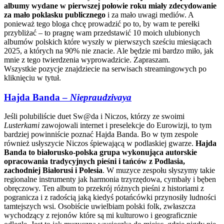
albumy wydane w pierwszej połowie roku miały zdecydowanie
za mało poklasku publicznego
i za mało uwagi mediów. A
ponieważ tego bloga chcę prowadzić po to, by wam te perełki
przybliżać – to pragnę wam przedstawić 10 moich ulubionych
albumów polskich które wyszły w pierwszych sześciu miesiącach
2025, a których na 90% nie znacie. Ale będzie mi bardzo miło, jak
mnie z tego twierdzenia wyprowadzicie. Zapraszam.
Wszystkie pozycje znajdziecie na serwisach streamingowych po
kliknięciu w tytuł.
Hajda Banda –
Niepraudzivaya
Jeśli polubiliście duet Sw@da i Niczos, którzy ze swoimi
Lusterkami
zawojowali internet i preselekcje do Eurowizji, to tym
bardziej powinniście poznać Hajda Banda. Bo w tym zespole
również usłyszycie Niczos śpiewającą w podlaskiej gwarze.
Hajda
Banda to białorusko-polska grupa wykonująca autorskie
opracowania tradycyjnych pieśni i tańców z Podlasia,
zachodniej Białorusi i Polesia
. W muzyce zespołu słyszymy takie
regionalne instrumenty jak harmonia trzyrzędowa, cymbały i bęben
obręczowy. Ten album to przekrój różnych pieśni z historiami z
pogranicza i z radością jaką kiedyś potańcówki przynosiły ludności
tamtejszych wsi. Osobiście uwielbiam polski folk, zwłaszcza
wychodzący z rejonów które są mi kulturowo i geograficznie