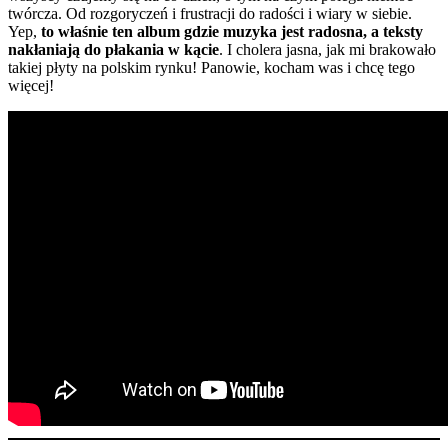
twórcza. Od rozgoryczeń i frustracji do radości i wiary w siebie.
Yep,
to właśnie ten album gdzie muzyka jest radosna, a teksty
nakłaniają do płakania w kącie
. I cholera jasna, jak mi brakowało
takiej płyty na polskim rynku! Panowie, kocham was i chcę tego
więcej!