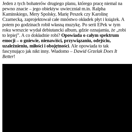
Jeden z tych bohaterów drugiego planu, którego pracę niemal na
pewno znacie – jego obiektyw uwieczniał m.in. Ralpha
Kaminskiego, Mery Spolsky, Marię Peszek czy Karolinę
Czarnecką, zaprojektował całe mnóstwo okładek płyt i książek. A
potem po godzinach robił własną muzykę. Po serii EPek w tym
roku wreszcie wydał debiutancki album, gdzie oznajamia, że „robi
to lepiej”. A co dokładnie robi?
Opowiada o całym spektrum
emocji – o gniewie, nienawiści, przywiązaniu, odejściu,
uzależnieniu, miłości i obojętności
. Ale opowiada to tak
fascynująco jak nikt inny. Wiadomo –
Dawid Grzelak Does It
Better
!