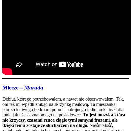
Mlecze –
Maruda
Debiut, którego potrzebowałem, a nawet nie obserwowałem. Tak,
oni też mi wpadli znikąd na skrzynkę mailową. Ta mieszanka
bardzo leniwego bedroom popu i spokojnego indie rocka była dla
mnie jak uścisk znajomego na posiadówce.
To jest muzyka która
nie krzyczy, czasami rzuca ciągle tymi samymi frazami, ale
dzięki temu zostaje ze słuchaczem na długo
. Nieśmiałość,
zagubienie, pragnienie bliskości – wszyscy znamy te tematy, a ten