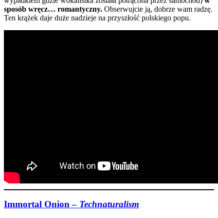
wypadkiem gdzie wokalistka została potrącona przez samochód)
w
sposób wręcz… romantyczny.
Obserwujcie ją, dobrze wam radzę.
Ten krążek daje duże nadzieje na przyszłość polskiego popu.
Immortal Onion –
Technaturalism