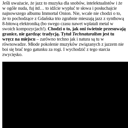
Jeśli uważacie, że jazz to muzyka dla snobów, intelektualistów i że
w ogóle nuda, fuj itd… to idźcie wypluć te słowa i posłuchajcie
najnowszego albumu Immortal Onion. Nie, wcale nie chodzi o to,
że to pochodzące z Gdańska trio zgrabnie mieszają jazz z synthową
8-bitową elektroniką (bo swego czasu nawet wplatali metal w
swoich kompozycjach!).
Chodzi o to, jak oni świetnie przesuwają
granice, nie gardząc tradycją. Tytuł
Technaturalism
jest tu
wręcz na miejscu
– zarówno techno jak i natura są tu w
równowadze. Młode pokolenie muzyków związanych z jazzem nie
boi się brać tego gatunku za rogi. I wychodzić z tego starcia
zwycięsko.