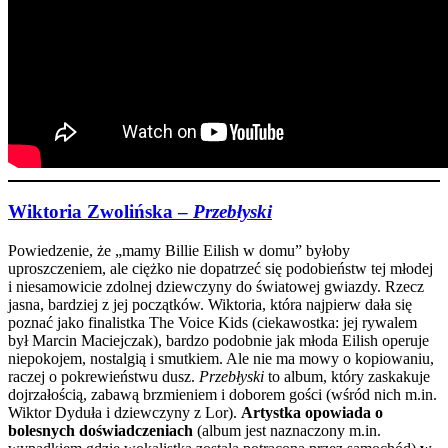
Wiktoria Zwolińska –
Przebłyski
Powiedzenie, że „mamy Billie Eilish w domu” byłoby
uproszczeniem, ale ciężko nie dopatrzeć się podobieństw tej młodej
i niesamowicie zdolnej dziewczyny do światowej gwiazdy. Rzecz
jasna, bardziej z jej początków. Wiktoria, która najpierw dała się
poznać jako finalistka The Voice Kids (ciekawostka: jej rywalem
był Marcin Maciejczak), bardzo podobnie jak młoda Eilish operuje
niepokojem, nostalgią i smutkiem. Ale nie ma mowy o kopiowaniu,
raczej o pokrewieństwu dusz.
Przebłyski
to album, który zaskakuje
dojrzałością, zabawą brzmieniem i doborem gości (wśród nich m.in.
Wiktor Dyduła i dziewczyny z Lor).
Artystka opowiada o
bolesnych doświadczeniach
(album jest naznaczony m.in.