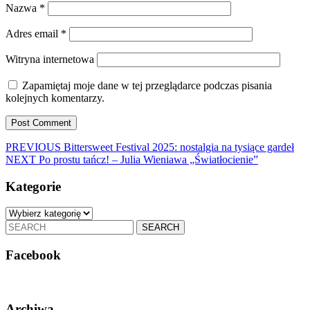
Nazwa
*
Adres email
*
Witryna internetowa
Zapamiętaj moje dane w tej przeglądarce podczas pisania
kolejnych komentarzy.
Nawigacja
Previous
PREVIOUS
Bittersweet Festival 2025: nostalgia na tysiące gardeł
Next
post:
NEXT
Po prostu tańcz! – Julia Wieniawa „Światłocienie”
wpisu
post:
Kategorie
Kategorie
Search
for:
Facebook
Archiwa