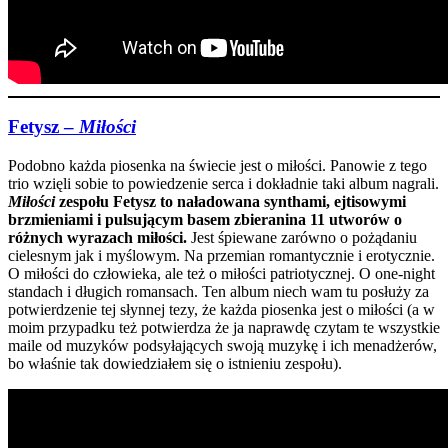
Fetysz –
Miłości
Podobno każda piosenka na świecie jest o miłości. Panowie z tego
trio wzięli sobie to powiedzenie serca i dokładnie taki album nagrali.
Miłości
zespołu Fetysz to naładowana synthami, ejtisowymi
brzmieniami i pulsującym basem zbieranina 11 utworów o
różnych wyrazach miłości.
Jest śpiewane zarówno o pożądaniu
cielesnym jak i myślowym. Na przemian romantycznie i erotycznie.
O miłości do człowieka, ale też o miłości patriotycznej. O one-night
standach i długich romansach. Ten album niech wam tu posłuży za
potwierdzenie tej słynnej tezy, że każda piosenka jest o miłości (a w
moim przypadku też potwierdza że ja naprawdę czytam te wszystkie
maile od muzyków podsyłających swoją muzykę i ich menadżerów,
bo właśnie tak dowiedziałem się o istnieniu zespołu).