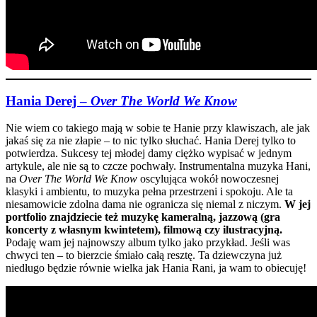
Hania Derej –
Over The World We Know
Nie wiem co takiego mają w sobie te Hanie przy klawiszach, ale jak
jakaś się za nie złapie – to nic tylko słuchać. Hania Derej tylko to
potwierdza. Sukcesy tej młodej damy ciężko wypisać w jednym
artykule, ale nie są to czcze pochwały. Instrumentalna muzyka Hani,
na
Over The World We Know
oscylująca wokół nowoczesnej
klasyki i ambientu, to muzyka pełna przestrzeni i spokoju. Ale ta
niesamowicie zdolna dama nie ogranicza się niemal z niczym.
W jej
portfolio znajdziecie też muzykę kameralną, jazzową (gra
koncerty z własnym kwintetem), filmową czy ilustracyjną.
Podaję wam jej najnowszy album tylko jako przykład. Jeśli was
chwyci ten – to bierzcie śmiało całą resztę. Ta dziewczyna już
niedługo będzie równie wielka jak Hania Rani, ja wam to obiecuję!