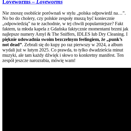
Loveworms –
Loveworms
Nie znoszę osobiście porównań w stylu „polska odpowiedź na…”.
No bo do cholery, czy polskie zespoły muszą być koniecznie
„odpowiedzią” na te zachodnie, w tej chwili popularniejsze? Fakt
faktem, ta młoda kapela z Gdańska faktycznie momentami brzmi jak
najlepsze numery Amyl & The Sniffers, IDLES lub Dry Cleaning. I
pięknie udowadnia swoim bezczelnym feelingiem, że „punk’s
not dead”
. Zebrali się do kupy po raz pierwszy w 2024, a album
wydali już w lutym 2025. Co prawda, to tylko dwadzieścia minut
muzyki, ale tam każdy dźwięk i słowo to konkretny manifest. Ten
zespół jeszcze narozrabia, mówię wam!