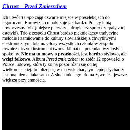
Chrust –
Przed Zmierzchem
Ich utwór
Tempo
zajął czwarte miejsce w preselekcjach do
tegorocznej Eurowizji, co pokazuje jak bardzo Polacy lubią
nowoczesny folk (miejsce pierwsze i drugie też sporo czerpały z tej
estetyki). Trio z zespołu Chrust bardzo pięknie łączy tradycyjne
melodie i zamiłowanie do kultury słowiańskiej z chwytliwymi
elektronicznymi bitami. Głosy wszystkich członków zespołu
również niczym instrument tworzą klimat na przemian wzniosły i
spokojny.
Nie ma tu mowy o przaśności, jest bardzo stylowo, ale
wciąż folkowo
. Album
Przed zmierzchem
to zbiór 12 opowieści o
Polsce ludowej, która tylko na pozór różni się od tej
wielkomiejskiej. Im bliżej się w nią wsłuchać, tym lepiej słychać że
jest ona niemal taka sama. A słuchanie tego trio na żywo jest jeszcze
większą przyjemnością.