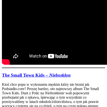
The Small Town Kids –
Nieboskłon
Ktoś chce popu w wykonaniu męskim który nie brzmi jak
Podsiadło-core? Proszę bardzo, oto najnowszy album The Small
Town Kids. Duet z Polic na
Nieboskłonie
wali popowymi
przebojami jak z rękawa, śpiewając o tym wszystkim co
przeżywaliśmy w latach młodości/dzieciństwa, o tym jak prawie
wszyscy czujemy się na co dzień, o tym na czym polega niemoc