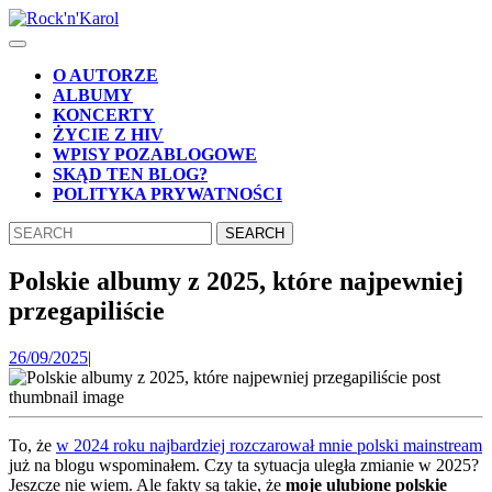
Skip
to
Open
content
Button
Skip
O AUTORZE
to
ALBUMY
content
KONCERTY
ŻYCIE Z HIV
WPISY POZABLOGOWE
SKĄD TEN BLOG?
POLITYKA PRYWATNOŚCI
CLOSE
Search
BUTTON
for:
Polskie albumy z 2025, które najpewniej
przegapiliście
26/09/2025
26/09/2025
|
To, że
w 2024 roku najbardziej rozczarował mnie polski mainstream
już na blogu wspominałem. Czy ta sytuacja uległa zmianie w 2025?
Jeszcze nie wiem. Ale fakty są takie, że
moje ulubione polskie