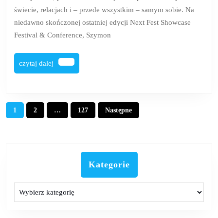
Szymo
świecie, relacjach i – przede wszystkim – samym sobie. Na
Norkow
niedawno skończonej ostatniej edycji Next Fest Showcase
Festival & Conference, Szymon
czytaj
czytaj dalej
dalej
Stronicowanie
1
2
…
127
Następne
wpisów
Kategorie
Kategorie