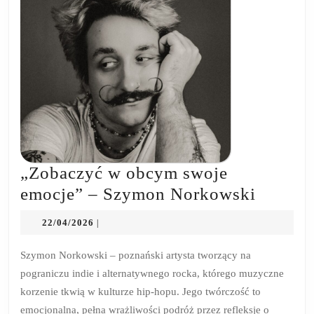
„Zobaczyć w obcym swoje
„Zobac
emocje” – Szymon Norkowski
w
22/04/2026
22/04/2026
|
obcym
swoje
Szymon Norkowski – poznański artysta tworzący na
pograniczu indie i alternatywnego rocka, którego muzyczne
emocje
korzenie tkwią w kulturze hip-hopu. Jego twórczość to
–
emocjonalna, pełna wrażliwości podróż przez refleksje o