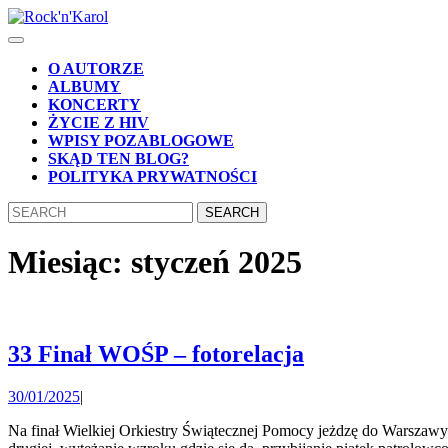
Skip
to
Open
content
Button
Skip
O AUTORZE
to
ALBUMY
content
KONCERTY
ŻYCIE Z HIV
WPISY POZABLOGOWE
SKĄD TEN BLOG?
POLITYKA PRYWATNOŚCI
CLOSE
Search
BUTTON
for:
Miesiąc:
styczeń 2025
33
33 Finał WOŚP – fotorelacja
Finał
30/01/2025
30/01/2025
|
WOŚP
–
Na finał Wielkiej Orkiestry Świątecznej Pomocy jeżdzę do Warszawy już od 2019 roku, niemal bez przerwy. I co roku u mnie wygląda tak samo – od rana na nogach z aparatem w jednej ręce i z telefonem w