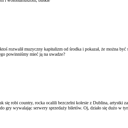
om i wolontariuszom, bliskie
czego powinniśmy mieć ją na uwadze?
sze
iczne
y
i do gry wywalając serwery sprzedaży biletów. Oj, działo się dużo w ty