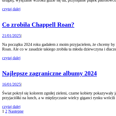
drugiej, wytężanie wzroku gdzie się da, przybijanie piątek patrolowc
fotorelacja
czytaj
czytaj dalej
dalej
Co
Co zrobiła Chappell Roan?
zrobiła
21/01/2025
21/01/2025
|
Chappell
Roan?
Na początku 2024 roku gadałem z moim przyjacielem, że chcemy by ktoś rozwalił muzyczny kapitalizm od środka i pokazał, że można być sobą oraz być wkurwionym. I tym kimś właśnie okazała się Chappell
Roan. Ale co w zasadzie takiego zrobiła ta młoda dziewczyna i dla
czytaj
czytaj dalej
dalej
Najlep
Najlepsze zagraniczne albumy 2024
zagran
16/01/2025
16/01/2025
|
album
2024
Świat pokrył się kolorem zgniłej zieleni, czarne kobiety pokazywały jak się robi country, rocka ocalili bezczelni kolesie z Dublina, artystki zaczęły być same sobie producentkami, gen-zety chciały zjadać
przyjaciółki na lunch, a w międzyczasie wielcy giganci rynku wrócil
czytaj
czytaj dalej
Stronicowanie
dalej
1
2
Następne