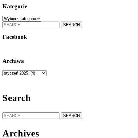
wpisów
Kategorie
Kategorie
Search
for:
Facebook
Archiwa
Archiwa
Search
Search
for:
Archives