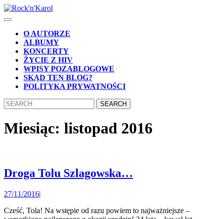
Skip
to
Open
content
Button
Skip
O AUTORZE
to
ALBUMY
content
KONCERTY
ŻYCIE Z HIV
WPISY POZABLOGOWE
SKĄD TEN BLOG?
POLITYKA PRYWATNOŚCI
CLOSE
Search
BUTTON
for:
Miesiąc:
listopad 2016
Droga
Droga Tolu Szlagowska…
Tolu
27/11/2016
27/11/2016
|
Szlagowska…
Cześć, Tola! Na wstępie od razu powiem to najważniejsze –