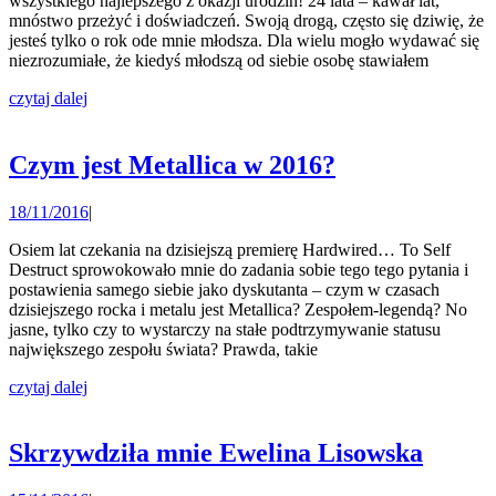
wszystkiego najlepszego z okazji urodzin! 24 lata – kawał lat,
mnóstwo przeżyć i doświadczeń. Swoją drogą, często się dziwię, że
jesteś tylko o rok ode mnie młodsza. Dla wielu mogło wydawać się
niezrozumiałe, że kiedyś młodszą od siebie osobę stawiałem
czytaj
czytaj dalej
dalej
Czym
Czym jest Metallica w 2016?
jest
18/11/2016
18/11/2016
|
Metallica
w
Osiem lat czekania na dzisiejszą premierę Hardwired… To Self
Destruct sprowokowało mnie do zadania sobie tego tego pytania i
2016?
postawienia samego siebie jako dyskutanta – czym w czasach
dzisiejszego rocka i metalu jest Metallica? Zespołem-legendą? No
jasne, tylko czy to wystarczy na stałe podtrzymywanie statusu
największego zespołu świata? Prawda, takie
czytaj
czytaj dalej
dalej
Skrzy
Skrzywdziła mnie Ewelina Lisowska
mnie