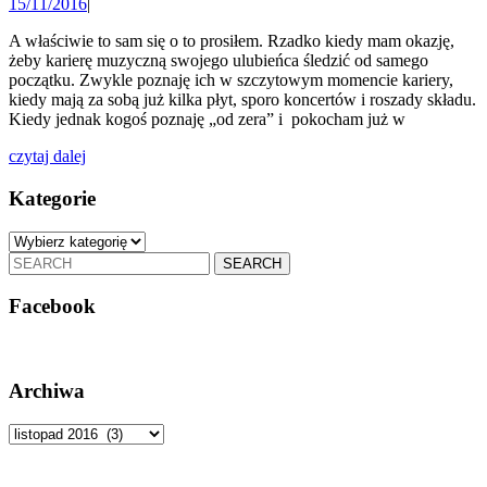
15/11/2016
15/11/2016
|
Eweli
Lisow
A właściwie to sam się o to prosiłem. Rzadko kiedy mam okazję,
żeby karierę muzyczną swojego ulubieńca śledzić od samego
początku. Zwykle poznaję ich w szczytowym momencie kariery,
kiedy mają za sobą już kilka płyt, sporo koncertów i roszady składu.
Kiedy jednak kogoś poznaję „od zera” i pokocham już w
czytaj
czytaj dalej
dalej
Kategorie
Kategorie
Search
for:
Facebook
Archiwa
Archiwa