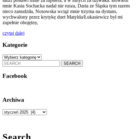
ludzi postawi mnie za hipstera, a w innych za dziwaka. Bowiem
mnie Kasia Sochacka nadal nie rusza, Daria ze Śląska tym razem
nieco zanudziła, Nosowska wciąż mnie trzyma na dystans,
wychwalony przez krytykę duet Matylda/Łukasiewicz był mi
zupełnie obojętny,
czytaj
czytaj dalej
dalej
Kategorie
Kategorie
Search
for:
Facebook
Archiwa
Archiwa
Search