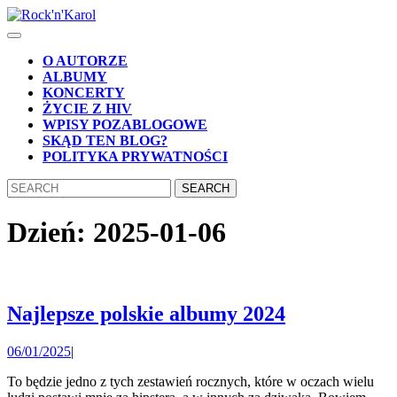
Skip
to
Open
content
Button
Skip
O AUTORZE
to
ALBUMY
content
KONCERTY
ŻYCIE Z HIV
WPISY POZABLOGOWE
SKĄD TEN BLOG?
POLITYKA PRYWATNOŚCI
CLOSE
Search
BUTTON
for:
Dzień:
2025-01-06
Najlepsze
Najlepsze polskie albumy 2024
polskie
06/01/2025
06/01/2025
|
albumy
2024
To będzie jedno z tych zestawień rocznych, które w oczach wielu