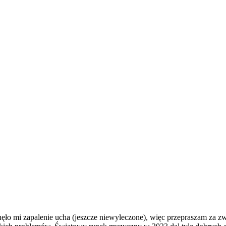
sze
iczne
y