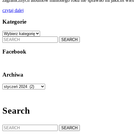
zagranicznych albumów minionego roku nie sprawiło mi jakichś wie
czytaj
czytaj dalej
dalej
Kategorie
Kategorie
Search
for:
Facebook
Archiwa
Archiwa
Search
Search
for: