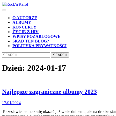
Skip
to
Open
content
Button
Skip
O AUTORZE
to
ALBUMY
content
KONCERTY
ŻYCIE Z HIV
WPISY POZABLOGOWE
SKĄD TEN BLOG?
POLITYKA PRYWATNOŚCI
CLOSE
Search
BUTTON
for:
Dzień:
2024-01-17
Najlep
Najlepsze zagraniczne albumy 2023
zagran
17/01/2024
17/01/2024
|
album
2023
To zestawienie miało się ukazać już wiele dni temu, ale na drodze stanęło mi zapalenie ucha (jeszcze niewyleczone), więc przepraszam za zwłokę. Słowem wstępu dodam tylko, że wyłonienie najlepszych