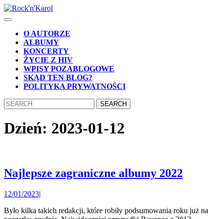
Skip
to
Open
content
Button
Skip
O AUTORZE
to
ALBUMY
content
KONCERTY
ŻYCIE Z HIV
WPISY POZABLOGOWE
SKĄD TEN BLOG?
POLITYKA PRYWATNOŚCI
CLOSE
Search
BUTTON
for:
Dzień:
2023-01-12
Najlep
Najlepsze zagraniczne albumy 2022
zagran
12/01/2023
12/01/2023
|
album
2022
Było kilka takich redakcji, które robiły podsumowania roku już na