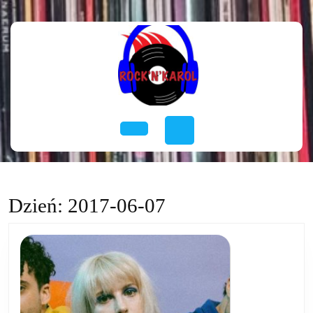
Skip
to
content
Skip
to
content
Open
Button
Dzień:
2017-06-07