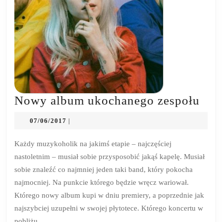
No
Nowy album ukochanego zespołu
alb
07/06/2017
07/06/2017
|
uko
zes
Każdy muzykoholik na jakimś etapie – najczęściej
nastoletnim – musiał sobie przysposobić jakąś kapelę. Musiał
sobie znaleźć co najmniej jeden taki band, który pokocha
najmocniej. Na punkcie którego będzie wręcz wariował.
Którego nowy album kupi w dniu premiery, a poprzednie jak
najszybciej uzupełni w swojej płytotece. Którego koncertu w
pobliżu