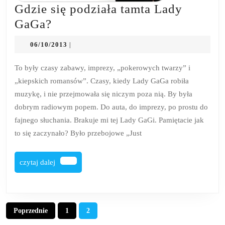
Gdzie się podziała tamta Lady
Gdzie
GaGa?
się
06/10/2013
06/10/2013
|
podziała
tamta
To były czasy zabawy, imprezy, „pokerowych twarzy” i
„kiepskich romansów”. Czasy, kiedy Lady GaGa robiła
Lady
muzykę, i nie przejmowała się niczym poza nią. By była
GaGa?
dobrym radiowym popem. Do auta, do imprezy, po prostu do
fajnego słuchania. Brakuje mi tej Lady GaGi. Pamiętacie jak
to się zaczynało? Było przebojowe „Just
czytaj
czytaj dalej
dalej
Stronicowanie
Poprzednie
1
2
wpisów