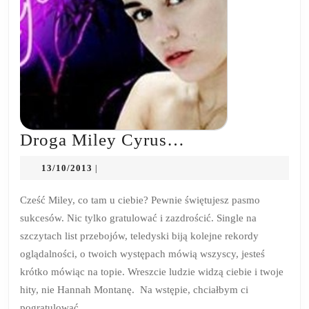
Droga
Droga Miley Cyrus…
Miley
13/10/2013
13/10/2013
|
Cyrus…
Cześć Miley, co tam u ciebie? Pewnie świętujesz pasmo
sukcesów. Nic tylko gratulować i zazdrościć. Single na
szczytach list przebojów, teledyski biją kolejne rekordy
oglądalności, o twoich występach mówią wszyscy, jesteś
krótko mówiąc na topie. Wreszcie ludzie widzą ciebie i twoje
hity, nie Hannah Montanę. Na wstępie, chciałbym ci
pogratulować