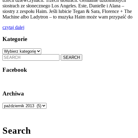
trzech dziewczynach. Trzech siostrach. Genialnie uzdolnionych
siostrach ze słonecznego Los Angeles. Este, Danielle i Alana –
siostry z zespołu Haim. Jeśli lubicie Tegan & Sara, Florence + The
Machine albo Ladytron – to muzyka Haim może wam przypaść do
czytaj
czytaj dalej
dalej
Kategorie
Kategorie
Search
for:
Facebook
Archiwa
Archiwa
Search