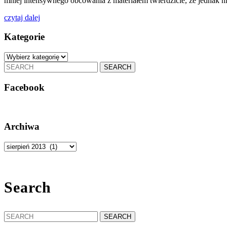
mniej intensywnego obcowania z materiałem twierdzicie, że jednak nie b
czytaj
czytaj dalej
dalej
Kategorie
Kategorie
Search
for:
Facebook
Archiwa
Archiwa
Search
Search
for: