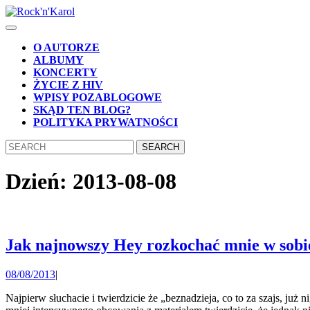
Skip
to
Open
content
Button
Skip
O AUTORZE
to
ALBUMY
content
KONCERTY
ŻYCIE Z HIV
WPISY POZABLOGOWE
SKĄD TEN BLOG?
POLITYKA PRYWATNOŚCI
CLOSE
Search
BUTTON
for:
Dzień:
2013-08-08
Jak najnowszy Hey rozkochać mnie w sobie
08/08/2013
08/08/2013
|
Najpierw słuchacie i twierdzicie że „beznadzieja, co to za szajs, już nigdy tego nie włączę!”, ale po jakimś czasie odpalacie ponownie i diametralnie zmieniacie zdanie. Ew. po paru miesiącach wolniejszego,