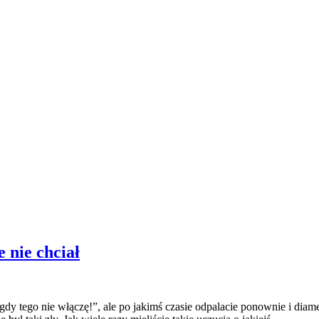
Jak
 nie chciał
najnowszy
Hey
rozkochać