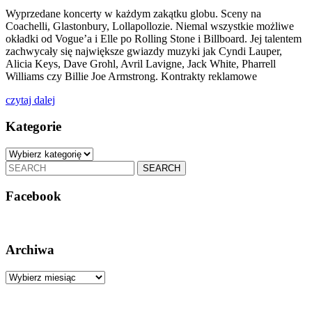
bunt
Wyprzedane koncerty w każdym zakątku globu. Sceny na
Coachelli, Glastonbury, Lollapollozie. Niemal wszystkie możliwe
pokolenia
okładki od Vogue’a i Elle po Rolling Stone i Billboard. Jej talentem
Z
zachwycały się największe gwiazdy muzyki jak Cyndi Lauper,
Alicia Keys, Dave Grohl, Avril Lavigne, Jack White, Pharrell
Williams czy Billie Joe Armstrong. Kontrakty reklamowe
czytaj
czytaj dalej
dalej
Kategorie
Kategorie
Search
for:
Facebook
Archiwa
Archiwa