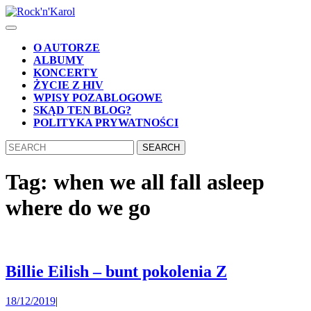
Skip
to
Open
content
Button
Skip
O AUTORZE
to
ALBUMY
content
KONCERTY
ŻYCIE Z HIV
WPISY POZABLOGOWE
SKĄD TEN BLOG?
POLITYKA PRYWATNOŚCI
CLOSE
Search
BUTTON
for:
Tag:
when we all fall asleep
where do we go
Billie
Billie Eilish – bunt pokolenia Z
Eilish
18/12/2019
18/12/2019
|
–