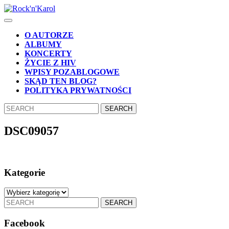
Skip
to
Open
content
Button
Skip
O AUTORZE
to
ALBUMY
content
KONCERTY
ŻYCIE Z HIV
WPISY POZABLOGOWE
SKĄD TEN BLOG?
POLITYKA PRYWATNOŚCI
CLOSE
Search
BUTTON
for:
DSC09057
Kategorie
Kategorie
Search
for:
Facebook