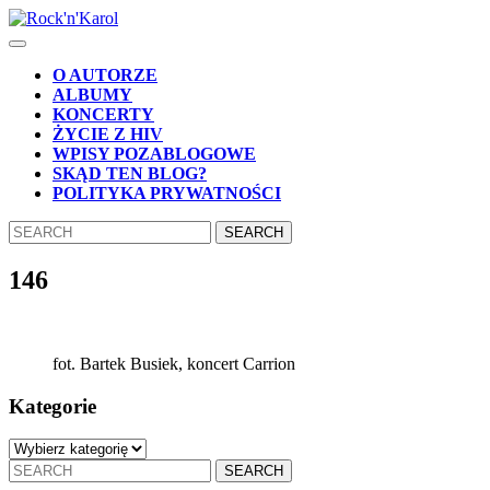
Skip
to
Open
content
Button
Skip
O AUTORZE
to
ALBUMY
content
KONCERTY
ŻYCIE Z HIV
WPISY POZABLOGOWE
SKĄD TEN BLOG?
POLITYKA PRYWATNOŚCI
CLOSE
Search
BUTTON
for:
146
fot. Bartek Busiek, koncert Carrion
Kategorie
Kategorie
Search
for: