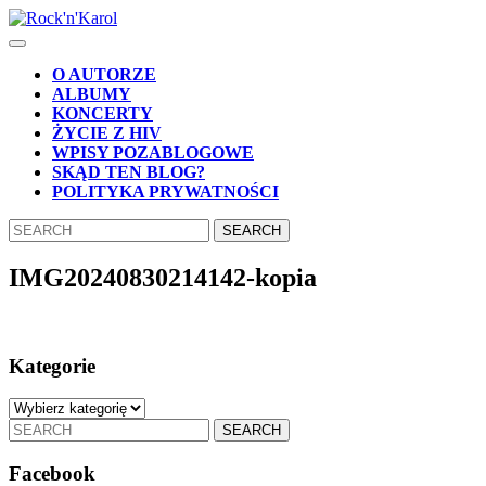
Skip
to
Open
content
Button
Skip
O AUTORZE
to
ALBUMY
content
KONCERTY
ŻYCIE Z HIV
WPISY POZABLOGOWE
SKĄD TEN BLOG?
POLITYKA PRYWATNOŚCI
CLOSE
Search
BUTTON
for:
IMG20240830214142-kopia
Kategorie
Kategorie
Search
for:
Facebook