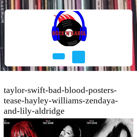
Skip
to
content
Skip
to
content
Open
Button
taylor-swift-bad-blood-posters-
tease-hayley-williams-zendaya-
and-lily-aldridge