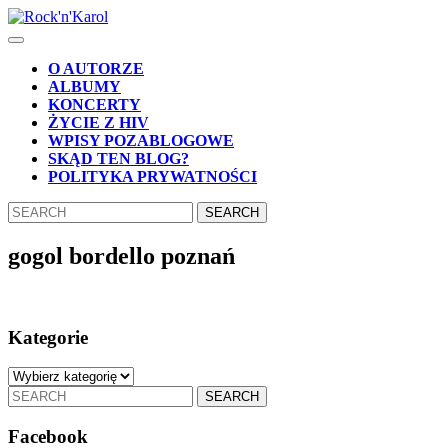
Skip
to
Open
content
Button
Skip
O AUTORZE
to
ALBUMY
content
KONCERTY
ŻYCIE Z HIV
WPISY POZABLOGOWE
SKĄD TEN BLOG?
POLITYKA PRYWATNOŚCI
CLOSE
Search
BUTTON
for:
gogol bordello poznań
Kategorie
Kategorie
Search
for:
Facebook