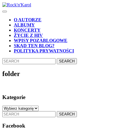
Skip
to
Open
content
Button
Skip
O AUTORZE
to
ALBUMY
content
KONCERTY
ŻYCIE Z HIV
WPISY POZABLOGOWE
SKĄD TEN BLOG?
POLITYKA PRYWATNOŚCI
CLOSE
Search
BUTTON
for:
folder
Kategorie
Kategorie
Search
for:
Facebook