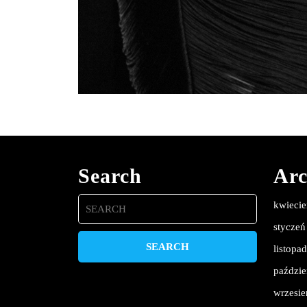
Search
Arc
Search
kwieci
for:
styczeń
listopa
paździe
wrzesie