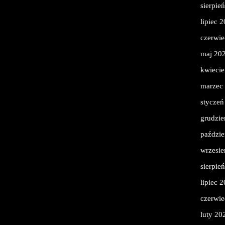
sierpie
lipiec 
czerwie
maj 20
kwieci
marzec
styczeń
grudzie
paździe
wrzesie
sierpie
lipiec 
czerwie
luty 20