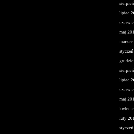
sierpie
lipiec 
czerwie
maj 20
marzec
styczeń
grudzie
sierpie
lipiec 
czerwie
maj 20
kwieci
luty 20
styczeń