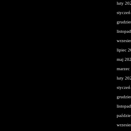
luty 20
styczeń
grudzie
listopa
wrzesie
lipiec 
maj 20
marzec
luty 20
styczeń
grudzie
listopa
paździe
wrzesie