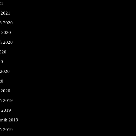
21
 2021
ń 2020
d 2020
ń 2020
2020
20
 2020
20
 2020
ń 2019
d 2019
rnik 2019
ń 2019