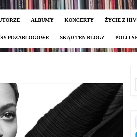
UTORZE
ALBUMY
KONCERTY
ŻYCIE Z HIV
ISY POZABLOGOWE
SKĄD TEN BLOG?
POLITY
f