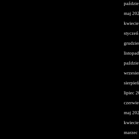
paździe
maj 20
kwieci
styczeń
grudzie
listopa
paździe
wrzesie
sierpie
lipiec 
czerwie
maj 20
kwieci
marzec