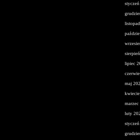
styczeń
grudzie
listopa
paździe
wrzesie
sierpie
lipiec 
czerwie
maj 20
kwieci
marzec
luty 20
styczeń
grudzie