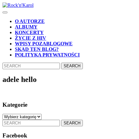
Skip
to
Open
content
Button
Skip
O AUTORZE
to
ALBUMY
content
KONCERTY
ŻYCIE Z HIV
WPISY POZABLOGOWE
SKĄD TEN BLOG?
POLITYKA PRYWATNOŚCI
CLOSE
Search
BUTTON
for:
adele hello
Kategorie
Kategorie
Search
for:
Facebook