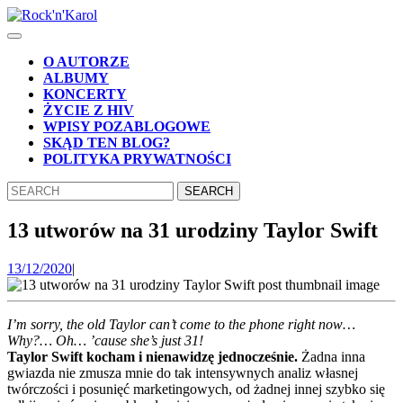
Skip
to
Open
content
Button
Skip
O AUTORZE
to
ALBUMY
content
KONCERTY
ŻYCIE Z HIV
WPISY POZABLOGOWE
SKĄD TEN BLOG?
POLITYKA PRYWATNOŚCI
CLOSE
Search
BUTTON
for:
13 utworów na 31 urodziny Taylor Swift
13/12/2020
13/12/2020
|
I’m sorry, the old Taylor can’t come to the phone right now…
Why?… Oh… ’cause she’s just 31!
Taylor Swift kocham i nienawidzę jednocześnie.
Żadna inna
gwiazda nie zmusza mnie do tak intensywnych analiz własnej
twórczości i posunięć marketingowych, od żadnej innej szybko się