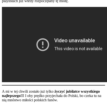
playlistach już wtedy rozpoczęłaby tę modę.
A mi w tej chwili zostało już tylko
życzyć jubilatce wszystkiego
najlepszego!!!
I oby prędko przyjechała do Polski, bo czeka tu na
nią mnóstwo miłości polskich fanów.