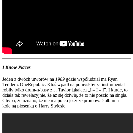
I Know Places
Jeden z dwóch utworów na
1989
gdzie współudział ma Ryan
Tedder z OneRepublic. Ktoś wpadł na pomysł by za instrumental
robiły tylko drum-n-basy z… Taylor jąkającą „I – I – I”. I kurde, to
działa tak rewelacyjnie, że aż się dziwię, że to nie poszło na singla.
Chyba, że uznano, że nie ma po co jeszcze promować albumu
kolejną piosenką o Harry Stylesie.