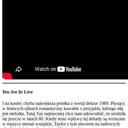
You Are In Love
I na koniec chyba największa perełka z wersji deluxe
1989
. Płynący
w leniwych ejtisach romantyczny kawałek o przyjaźni, którego siłą
jest melodia. Tutaj Tay najmocniej chce nam udowodnić, że urodziła
się jeszcze w latach 80. Kiedy teraz wpływy tej dekady są wrzucane
w muzyce niemal wszędzie, Taylor z tym utworem na radiowych