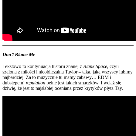
Don’t Blame Me
Tekstowo to kontynuacja historii znanej z
Blank Space
, czyli
szalona z miłości i nieobliczalna Taylor – taka, jaką wszyscy lubimy
najbardziej. Za to muzycznie tu mamy zabawy… EDM i
dubstepem!
reputation
pełne jest takich smaczków. I wciąż się
dziwię, że jest to najsłabiej oceniana przez krytyków płyta Tay.