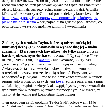
odbijam i równie szybko do niej wracam, żadna inna mnie tak nie
zachęciła żeby od razu planować wyjazd na Open’era (nawet jeśli
płyta z którą miała tam przyjechać mnie rozczarowała). Artystka,
która właśnie skończyła 31 lat, od ponad dekady konsekwentnie
buduje swoją pozycję na popowym monumencie, z którego jest
prawie nie do ruszenia
– przynajmniej na gruncie popularności, co
potwierdzają wszystkie możliwe rankingi i wyróżnienia.
Z okazji tych urodzin Taylor, które są odwrotnością jej
ulubionej liczby (13), postanowiłem wybrać listę jej – moim
zdaniem – 13 najlepszych kawałków, ale tylko znanych tym
bardziej obeznanym słuchaczom.
Shake It Off
czy
Love Story
tu
nie znajdziecie. Omijam
folklore
oraz
evermore,
bo ery tych
„siostrzanych” płyt są jeszcze świeże i mogą się jeszcze rozkręcić.
Zwłaszcza, że ta druga wyszła dosłownie dwa dni temu bez
ostrzeżenia i jeszcze muszę się z nią osłuchać. Przyznam, że
wiadomość o jej wydaniu trochę mnie zdekoncentrowała w trakcie
pisania tego wpisu. Co prawda, era
Lover
została przerwana zanim
zdołała się porządnie rozkręcić, ale wątpię byśmy jeszcze wracali do
tych numerów w pełnym wymiarze promocyjnym. Zwłaszcza, że
Taylor stylistycznie jest kompletnie gdzie indziej.
Tym sposobem na 31 urodziny Taylor Swift polecę wam 13 jej
najfajniejszych mniej znanych kawałków, które polecam posłuchać.