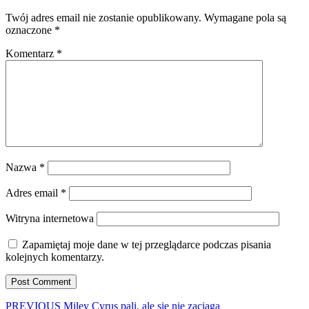
Twój adres email nie zostanie opublikowany.
Wymagane pola są
oznaczone
*
Komentarz
*
Nazwa
*
Adres email
*
Witryna internetowa
Zapamiętaj moje dane w tej przeglądarce podczas pisania
kolejnych komentarzy.
Nawigacja
Previous
PREVIOUS
Miley Cyrus pali, ale się nie zaciąga