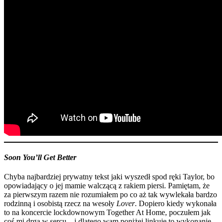
Soon You’ll Get Better
Chyba najbardziej prywatny tekst jaki wyszedł spod ręki Taylor, bo
opowiadający o jej mamie walczącą z rakiem piersi. Pamiętam, że
za pierwszym razem nie rozumiałem po co aż tak wywlekała bardzo
rodzinną i osobistą rzecz na wesoły
Lover
. Dopiero kiedy wykonała
to na koncercie lockdownowym Together At Home, poczułem jak
coś mi drga w sercu – i dlatego wam poniżej linkuję to wykonanie.