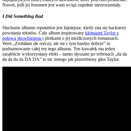
Nawet, jeśli jej fenomen jest wam wciąż zupełnie niezrozumiały.
I Did Something Bad
Słuchanie albumu
reputation
jest fajniejsze, kiedy zna się backstory
powstania tekstów. Cały album inspirowany
kłótniami Taylor z
połową showbiznesu
i plotkami o jej niezliczonych romansach.
Wers „Zrobiłam złe rzeczy, ale mi z tym bardzo dobrze” to
podsumowanie całej ery tego albumu. Ten kawałek ma jeden
zarąbiście wykorzystany efekt – tamto słyszane po refrenach „da da
da da da da DA DA” to nic innego jak przerobiony głos Taylor.