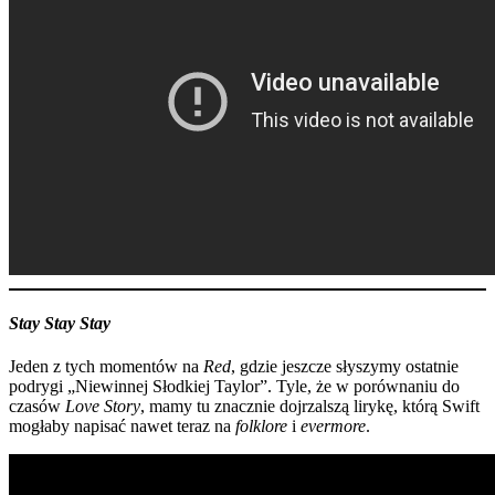
Stay Stay Stay
Jeden z tych momentów na
Red
, gdzie jeszcze słyszymy ostatnie
podrygi „Niewinnej Słodkiej Taylor”. Tyle, że w porównaniu do
czasów
Love Story
, mamy tu znacznie dojrzalszą lirykę, którą Swift
mogłaby napisać nawet teraz na
folklore
i
evermore
.