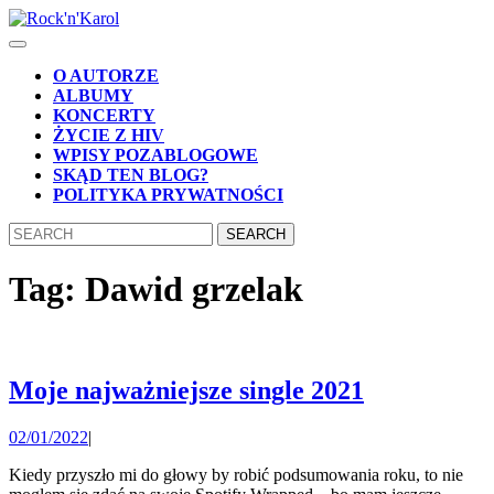
Skip
to
Open
content
Button
Skip
O AUTORZE
to
ALBUMY
content
KONCERTY
ŻYCIE Z HIV
WPISY POZABLOGOWE
SKĄD TEN BLOG?
POLITYKA PRYWATNOŚCI
CLOSE
Search
BUTTON
for:
Tag:
Dawid grzelak
Moje
Moje najważniejsze single 2021
najważniej
02/01/2022
02/01/2022
|
single
2021
Kiedy przyszło mi do głowy by robić podsumowania roku, to nie