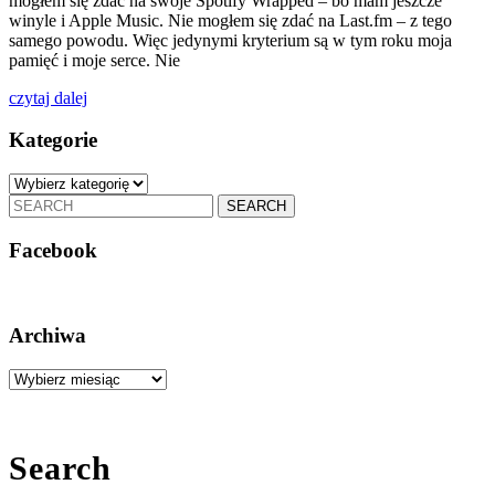
mogłem się zdać na swoje Spotify Wrapped – bo mam jeszcze
winyle i Apple Music. Nie mogłem się zdać na Last.fm – z tego
samego powodu. Więc jedynymi kryterium są w tym roku moja
pamięć i moje serce. Nie
czytaj
czytaj dalej
dalej
Kategorie
Kategorie
Search
for:
Facebook
Archiwa
Archiwa
Search