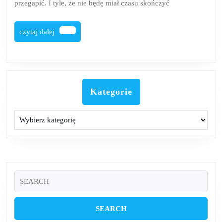
przegapić. I tyle, że nie będę miał czasu skończyć
albumy
2020,
czytaj
czytaj dalej
cz.
dalej
2
Kategorie
Kategorie
Search
for: