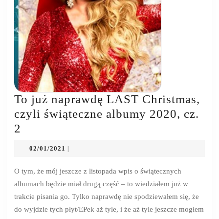
To już naprawdę LAST Christmas,
czyli świąteczne albumy 2020, cz.
To
2
już
02/01/2021
02/01/2021
|
naprawdę
LAST
O tym, że mój jeszcze z listopada wpis o świątecznych
albumach będzie miał drugą część – to wiedziałem już w
Christmas,
trakcie pisania go. Tylko naprawdę nie spodziewałem się, że
czyli
do wyjdzie tych płyt/EPek aż tyle, i że aż tyle jeszcze mogłem
świąteczne