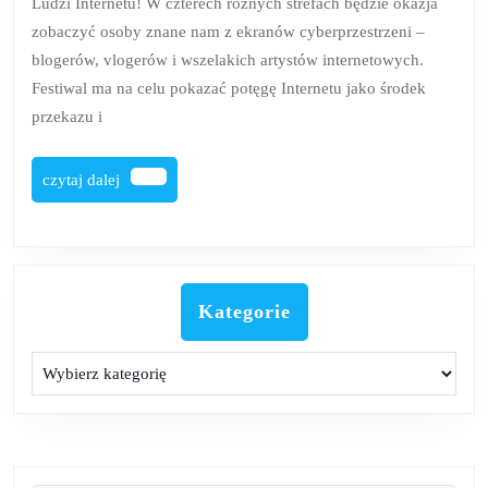
Ludzi Internetu! W czterech różnych strefach będzie okazja
Ludzi
zobaczyć osoby znane nam z ekranów cyberprzestrzeni –
Internetu?
blogerów, vlogerów i wszelakich artystów internetowych.
Festiwal ma na celu pokazać potęgę Internetu jako środek
przekazu i
czytaj
czytaj dalej
dalej
Kategorie
Kategorie