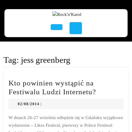
Skip
to
content
Skip
to
Open
content
Button
Tag:
jess greenberg
Kto powinien wystąpić na
Kto
Festiwalu Ludzi Internetu?
powinien
02/08/2014
02/08/2014
|
wystąpić
na
W dniach 26-27 września odbędzie się w Gdańsku wyjątkowe
wydarzenie – Likes Festival, pierwszy w Polsce Festiwal
Festiwalu