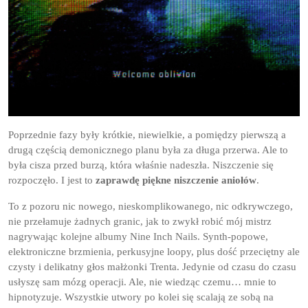
Poprzednie fazy były krótkie, niewielkie, a pomiędzy pierwszą a
drugą częścią demonicznego planu była za długa przerwa. Ale to
była cisza przed burzą, która właśnie nadeszła. Niszczenie się
rozpoczęło. I jest to
zaprawdę piękne niszczenie aniołów
.
To z pozoru nic nowego, nieskomplikowanego, nic odkrywczego,
nie przełamuje żadnych granic, jak to zwykł robić mój mistrz
nagrywając kolejne albumy Nine Inch Nails. Synth-popowe,
elektroniczne brzmienia, perkusyjne loopy, plus dość przeciętny ale
czysty i delikatny głos małżonki Trenta. Jedynie od czasu do czasu
usłyszę sam mózg operacji. Ale, nie wiedząc czemu… mnie to
hipnotyzuje. Wszystkie utwory po kolei się scalają ze sobą na