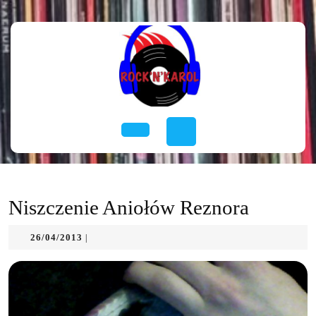
Skip
to
content
Skip
to
content
Open
Button
Niszczenie Aniołów Reznora
26/04/2013
26/04/2013
|