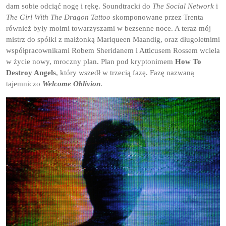
dam sobie odciąć nogę i rękę. Soundtracki do
The Social Network
i
The Girl With The Dragon Tattoo
skomponowane przez Trenta
również były moimi towarzyszami w bezsenne noce. A teraz mój
mistrz do spółki z małżonką Mariqueen Maandig, oraz długoletnimi
współpracownikami Robem Sheridanem i Atticusem Rossem wciela
w życie nowy, mroczny plan. Plan pod kryptonimem
How To
Destroy Angels
, który wszedł w trzecią fazę. Fazę nazwaną
tajemniczo
Welcome Oblivion
.